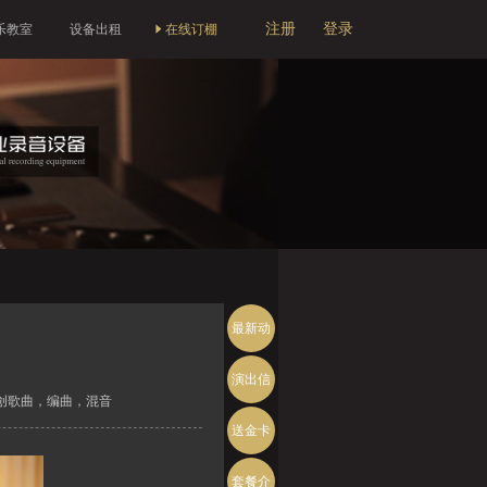
注册
登录
乐教室
设备出租
在线订棚
最新动
态
演出信
创歌曲，编曲，混音
息
送金卡
套餐介