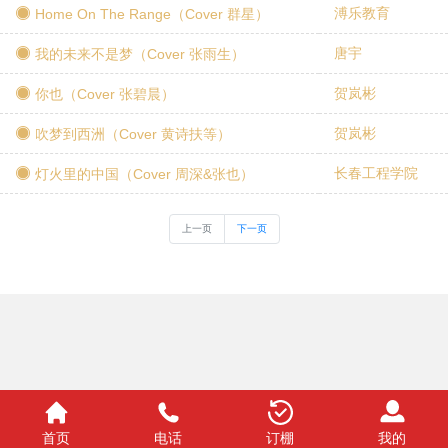
溥乐教育
Home On The Range（Cover 群星）
唐宇
我的未来不是梦（Cover 张雨生）
贺岚彬
你也（Cover 张碧晨）
贺岚彬
吹梦到西洲（Cover 黄诗扶等）
长春工程学院
灯火里的中国（Cover 周深&张也）
上一页
下一页
首页
电话
订棚
我的