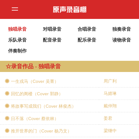
独唱录音
对唱录音
合唱录音
独奏录音
乐队录音
配音录音
配乐录音
读物录音
伴奏制作
☆录音作品 - 独唱录音
周广利
一生戎马（Cover 吴菁）
马婧琳
回忆的阁楼（Cover 郭静）
戴仲翔
将故事写成我们（Cover 林俊杰）
姜君
日不落（Cover 蔡依林）
梁继中
推开世界的门（Cover 杨乃文）